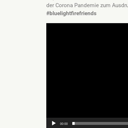
der Corona Pandemie zum Ausdru
#bluelightfirefriends
Video-
Player
00:00