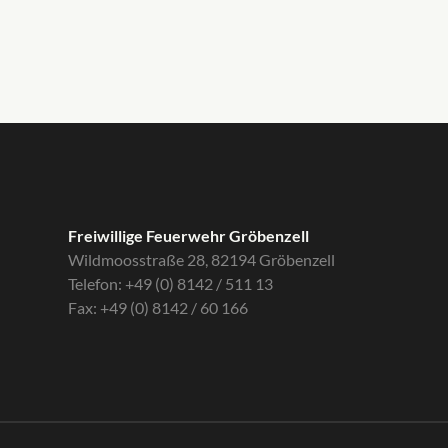
Freiwillige Feuerwehr Gröbenzell
Wildmoosstraße 28, 82194 Gröbenzell
Telefon: +49 (0) 8142 / 511 13
Fax: +49 (0) 8142 / 60 166